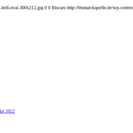
o-hell-oval-300x212.jpg
0
0
Biscaro
http://bismarckquelle.de/wp-conten
Mai 2022