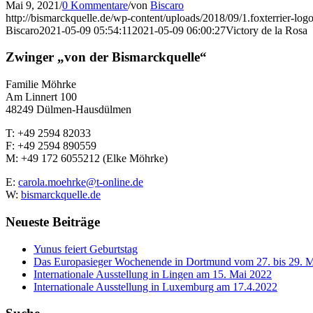
Mai 9, 2021
/
0 Kommentare
/
von
Biscaro
http://bismarckquelle.de/wp-content/uploads/2018/09/1.foxterrier-log
Biscaro
2021-05-09 05:54:11
2021-05-09 06:00:27
Victory de la Rosa
Zwinger „von der Bismarckquelle“
Familie Möhrke
Am Linnert 100
48249 Dülmen-Hausdülmen
T: +49 2594 82033
F: +49 2594 890559
M: +49 172 6055212 (Elke Möhrke)
E:
carola.moehrke@t-online.de
W:
bismarckquelle.de
Neueste Beiträge
Yunus feiert Geburtstag
Das Europasieger Wochenende in Dortmund vom 27. bis 29. 
Internationale Ausstellung in Lingen am 15. Mai 2022
Internationale Ausstellung in Luxemburg am 17.4.2022