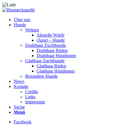
Über uns
Hunde
Welpen
Aktuelle Würfe
(Jung) – Hunde
Drahthaar Zuchthunde
Drahthaar Rüden
Drahthaar Hündinnen
Glatthaar Zuchthunde
Glatthaar Rüden
Glatthaar Hündinnen
Besondere Hunde
News
Kontakt
Credits
Links
Impressum
Suche
Menü
Facebook