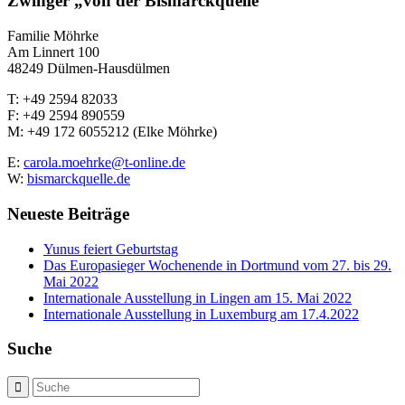
Zwinger „von der Bismarckquelle“
Familie Möhrke
Am Linnert 100
48249 Dülmen-Hausdülmen
T: +49 2594 82033
F: +49 2594 890559
M: +49 172 6055212 (Elke Möhrke)
E:
carola.moehrke@t-online.de
W:
bismarckquelle.de
Neueste Beiträge
Yunus feiert Geburtstag
Das Europasieger Wochenende in Dortmund vom 27. bis 29.
Mai 2022
Internationale Ausstellung in Lingen am 15. Mai 2022
Internationale Ausstellung in Luxemburg am 17.4.2022
Suche