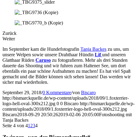
Zurück
Weiter
Im September kam die Hundefotografin
Tanja Backes
zu uns, um
unsere Welpen sowie unsere Drahthaar Hündin
Lif
und unseren
Glatthaar Rüden
Caruso
zu fotografieren. Mehr als drei Stunden
dauerte das Shooting und wir fuhren zum Haltener See, um dort
ebenfalls ein paar schöne Aufnahmen zu machen! Es hat viel Spaß
gemacht und die Bilder können sich sehen lassen! Das werden wir
sicher mal wiederholen.
September 29, 2018
/
0 Kommentare
/
von
Biscaro
http://bismarckquelle.de/wp-content/uploads/2018/09/1.foxterrier-
logo-hell-oval-300x212.jpg
0
0
Biscaro
http://bismarckquelle.de/wp-
content/uploads/2018/09/1.foxterrier-logo-hell-oval-300x212.jpg
Biscaro
2018-09-29 20:50:26
2019-02-06 20:05:00
Fotoshooting mit
Tanja Backes
Seite 4 von 4
1
2
3
4