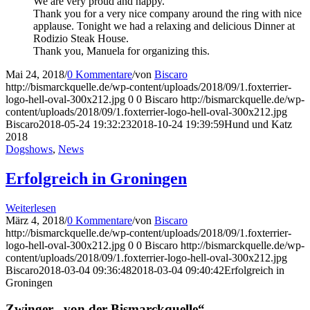
We are very proud and happy.
Thank you for a very nice company around the ring with nice
applause. Tonight we had a relaxing and delicious Dinner at
Rodizio Steak House.
Thank you, Manuela for organizing this.
Mai 24, 2018
/
0 Kommentare
/
von
Biscaro
http://bismarckquelle.de/wp-content/uploads/2018/09/1.foxterrier-
logo-hell-oval-300x212.jpg
0
0
Biscaro
http://bismarckquelle.de/wp-
content/uploads/2018/09/1.foxterrier-logo-hell-oval-300x212.jpg
Biscaro
2018-05-24 19:32:23
2018-10-24 19:39:59
Hund und Katz
2018
Dogshows
,
News
Erfolgreich in Groningen
Weiterlesen
März 4, 2018
/
0 Kommentare
/
von
Biscaro
http://bismarckquelle.de/wp-content/uploads/2018/09/1.foxterrier-
logo-hell-oval-300x212.jpg
0
0
Biscaro
http://bismarckquelle.de/wp-
content/uploads/2018/09/1.foxterrier-logo-hell-oval-300x212.jpg
Biscaro
2018-03-04 09:36:48
2018-03-04 09:40:42
Erfolgreich in
Groningen
Zwinger „von der Bismarckquelle“