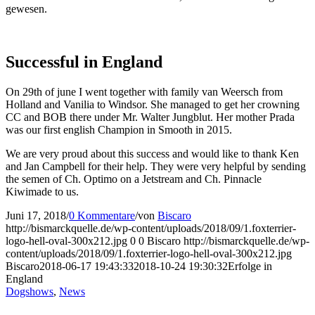
gewesen.
Successful in England
On 29th of june I went together with family van Weersch from
Holland and Vanilia to Windsor. She managed to get her crowning
CC and BOB there under Mr. Walter Jungblut. Her mother Prada
was our first english Champion in Smooth in 2015.
We are very proud about this success and would like to thank Ken
and Jan Campbell for their help. They were very helpful by sending
the semen of Ch. Optimo on a Jetstream and Ch. Pinnacle
Kiwimade to us.
Juni 17, 2018
/
0 Kommentare
/
von
Biscaro
http://bismarckquelle.de/wp-content/uploads/2018/09/1.foxterrier-
logo-hell-oval-300x212.jpg
0
0
Biscaro
http://bismarckquelle.de/wp-
content/uploads/2018/09/1.foxterrier-logo-hell-oval-300x212.jpg
Biscaro
2018-06-17 19:43:33
2018-10-24 19:30:32
Erfolge in
England
Dogshows
,
News