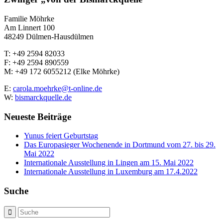
Familie Möhrke
Am Linnert 100
48249 Dülmen-Hausdülmen
T: +49 2594 82033
F: +49 2594 890559
M: +49 172 6055212 (Elke Möhrke)
E:
carola.moehrke@t-online.de
W:
bismarckquelle.de
Neueste Beiträge
Yunus feiert Geburtstag
Das Europasieger Wochenende in Dortmund vom 27. bis 29.
Mai 2022
Internationale Ausstellung in Lingen am 15. Mai 2022
Internationale Ausstellung in Luxemburg am 17.4.2022
Suche