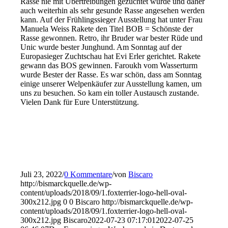
Rasse nie mit Übertreibungen gezüchtet wurde und daher
auch weiterhin als sehr gesunde Rasse angesehen werden
kann. Auf der Frühlingssieger Ausstellung hat unter Frau
Manuela Weiss Rakete den Titel BOB = Schönste der
Rasse gewonnen. Retro, ihr Bruder war bester Rüde und
Unic wurde bester Junghund. Am Sonntag auf der
Europasieger Zuchtschau hat Evi Erler gerichtet. Rakete
gewann das BOS gewinnen. Faroukh vom Wasserturm
wurde Bester der Rasse. Es war schön, dass am Sonntag
einige unserer Welpenkäufer zur Ausstellung kamen, um
uns zu besuchen. So kam ein toller Austausch zustande.
Vielen Dank für Eure Unterstützung.
Juli 23, 2022
/
0 Kommentare
/
von
Biscaro
http://bismarckquelle.de/wp-
content/uploads/2018/09/1.foxterrier-logo-hell-oval-
300x212.jpg
0
0
Biscaro
http://bismarckquelle.de/wp-
content/uploads/2018/09/1.foxterrier-logo-hell-oval-
300x212.jpg
Biscaro
2022-07-23 07:17:01
2022-07-25