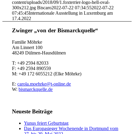
content/uploads/2018/09/1.foxterrier-logo-hell-oval-
300x212.jpg
Biscaro
2022-07-22 07:34:55
2022-07-22
07:45:45
Internationale Ausstellung in Luxemburg am
17.4.2022
Zwinger „von der Bismarckquelle“
Familie Möhrke
Am Linnert 100
48249 Dülmen-Hausdülmen
T: +49 2594 82033
F: +49 2594 890559
M: +49 172 6055212 (Elke Möhrke)
E:
carola.moehrke@t-online.de
W:
bismarckquelle.de
Neueste Beiträge
Yunus feiert Geburtstag
Das Europasieger Wochenende in Dortmund vom
27. bis 29. Mai 2022