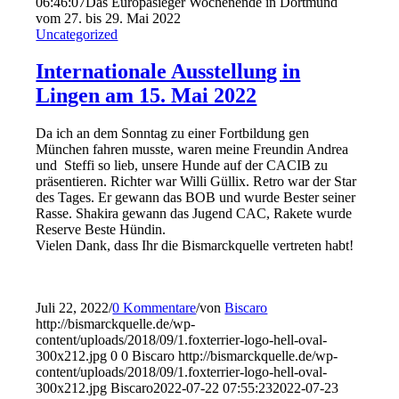
06:46:07
Das Europasieger Wochenende in Dortmund
vom 27. bis 29. Mai 2022
Uncategorized
Internationale Ausstellung in
Lingen am 15. Mai 2022
Da ich an dem Sonntag zu einer Fortbildung gen
München fahren musste, waren meine Freundin Andrea
und Steffi so lieb, unsere Hunde auf der CACIB zu
präsentieren. Richter war Willi Güllix. Retro war der Star
des Tages. Er gewann das BOB und wurde Bester seiner
Rasse. Shakira gewann das Jugend CAC, Rakete wurde
Reserve Beste Hündin.
Vielen Dank, dass Ihr die Bismarckquelle vertreten habt!
Juli 22, 2022
/
0 Kommentare
/
von
Biscaro
http://bismarckquelle.de/wp-
content/uploads/2018/09/1.foxterrier-logo-hell-oval-
300x212.jpg
0
0
Biscaro
http://bismarckquelle.de/wp-
content/uploads/2018/09/1.foxterrier-logo-hell-oval-
300x212.jpg
Biscaro
2022-07-22 07:55:23
2022-07-23