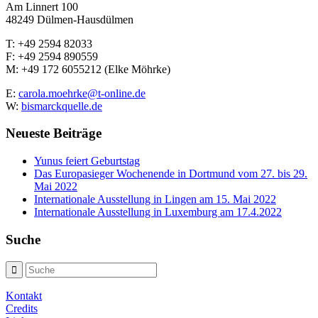
Am Linnert 100
48249 Dülmen-Hausdülmen
T: +49 2594 82033
F: +49 2594 890559
M: +49 172 6055212 (Elke Möhrke)
E:
carola.moehrke@t-online.de
W:
bismarckquelle.de
Neueste Beiträge
Yunus feiert Geburtstag
Das Europasieger Wochenende in Dortmund vom 27. bis 29.
Mai 2022
Internationale Ausstellung in Lingen am 15. Mai 2022
Internationale Ausstellung in Luxemburg am 17.4.2022
Suche
Kontakt
Credits