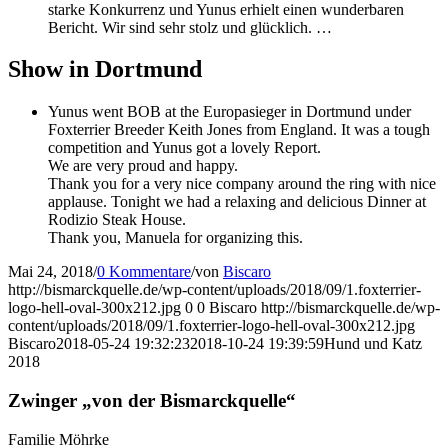
starke Konkurrenz und Yunus erhielt einen wunderbaren
Bericht. Wir sind sehr stolz und glücklich. …
Show in Dortmund
Yunus went BOB at the Europasieger in Dortmund under
Foxterrier Breeder Keith Jones from England. It was a tough
competition and Yunus got a lovely Report.
We are very proud and happy.
Thank you for a very nice company around the ring with nice
applause. Tonight we had a relaxing and delicious Dinner at
Rodizio Steak House.
Thank you, Manuela for organizing this.
Mai 24, 2018
/
0 Kommentare
/
von
Biscaro
http://bismarckquelle.de/wp-content/uploads/2018/09/1.foxterrier-
logo-hell-oval-300x212.jpg
0
0
Biscaro
http://bismarckquelle.de/wp-
content/uploads/2018/09/1.foxterrier-logo-hell-oval-300x212.jpg
Biscaro
2018-05-24 19:32:23
2018-10-24 19:39:59
Hund und Katz
2018
Zwinger „von der Bismarckquelle“
Familie Möhrke